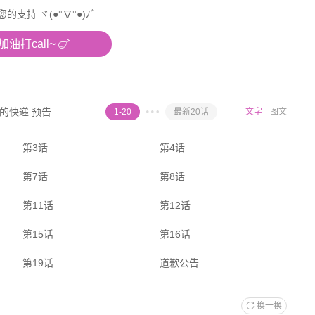
支持 ヾ(●°∇°●)ﾉﾞ
油打call~
的快递 预告
1-20
最新20话
文字
图文
第3话
第4话
第7话
第8话
第11话
第12话
第15话
第16话
第19话
道歉公告
换一换