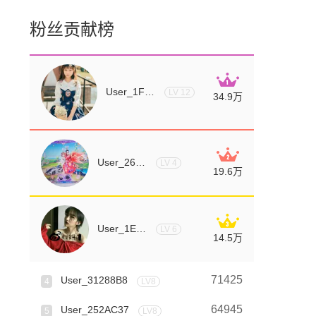
☞爱～
赠送礼物
*2
粉丝贡献榜
兰
分享
此漫画
薄雾晨曦，薇光孤寂
收藏
此漫画
User_1F05A3C
LV 12
34.9万
User_26F0C30
LV 4
19.6万
User_1EC8C57
LV 6
14.5万
71425
User_31288B8
4
LV8
64945
User_252AC37
5
LV8