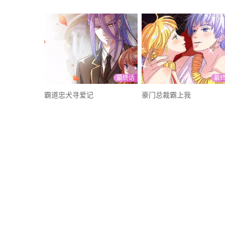
最终话
最
霸道忠犬寻爱记
豪门总裁霸上我