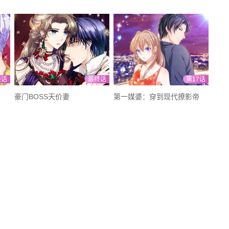
终话
最终话
第17话
豪门BOSS天价妻
第一媒婆：穿到现代撩影帝