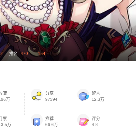
32
排名
470
154
收藏
分享
留言
196万
97394
12.3万
月票
推荐
评分
13.5万
66.6万
4.8