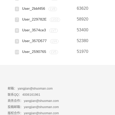
63620
User_2bbf456
6
LV8
58920
User_229782E
7
LV10
53400
User_3574ce3
8
LV7
52380
User_357D577
9
LV4
51970
User_2590765
10
LV5
邮箱：
yangjian@shuoman.com
联系QQ：
4006161961
商务合作：
yangjian@shuoman.com
投稿邮箱：
yangjian@shuoman.com
版权合作：
yangjian@shuoman.com