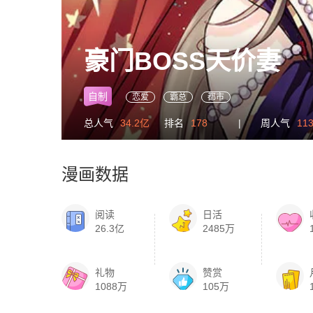
豪门BOSS天价妻
自制
恋爱
霸总
都市
总人气
34.2亿
排名
178
|
周人气
11
漫画数据
阅读
日活
26.3亿
2485万
礼物
赞赏
1088万
105万