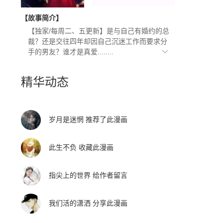
【故事简介】
【独家/每周二、五更新】是与自己有婚约的总
裁？还是交往四年却因自己沉迷工作而要求分
手的男友？谁才是真爱........
精华动态
岁月是迷惘
推荐了
此漫画
此生不负
收藏
此漫画
指尖上的世界
给作者留言
我们活的潇洒
分享
此漫画