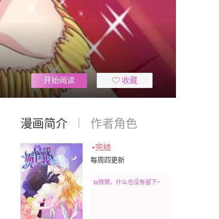
开始阅读
收藏
漫画简介
作者角色
·
完结
每周四更新
ta很懒，什么也没有留下~