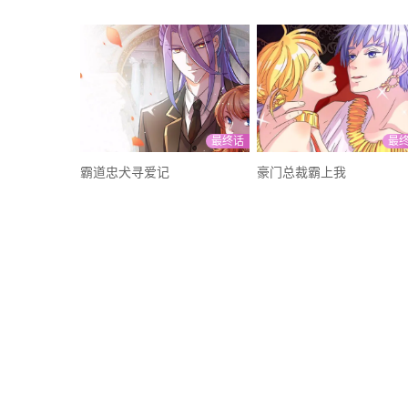
最终话
最
霸道忠犬寻爱记
豪门总裁霸上我