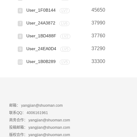
45650
User_1F0B144
6
LV7
37990
User_24A3872
7
LV6
37760
User_1BD488F
8
LV2
37290
User_24EA0D4
9
LV5
33300
User_1B0B289
10
LV5
邮箱：
yangjian@shuoman.com
联系QQ：
4006161961
商务合作：
yangjian@shuoman.com
投稿邮箱：
yangjian@shuoman.com
版权合作：
yangjian@shuoman.com