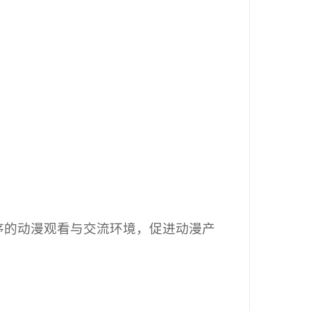
序的动漫观看与交流环境，促进动漫产