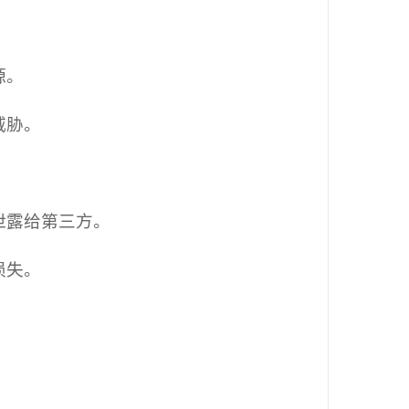
源。
威胁。
泄露给第三方。
损失。