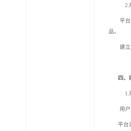
2
平台
品。
建立
四、
1
用户
平台