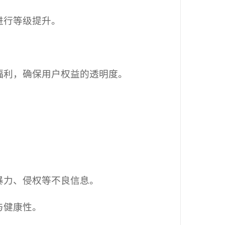
进行等级提升。
福利，确保用户权益的透明度。
暴力、侵权等不良信息。
与健康性
。