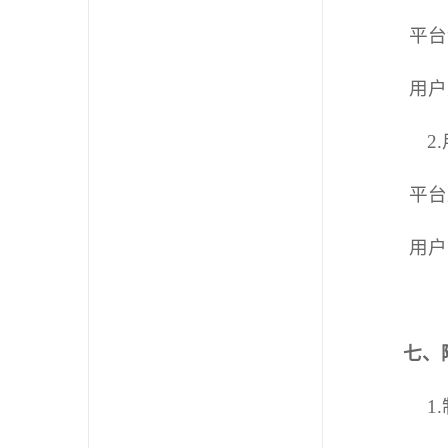
平台
用户
2
平台
用户
七、
1