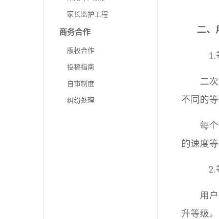
家长监护工程
二、
商务合作
版权合作
1
投稿指南
二次
自审制度
不同的等
纠纷处理
每个
的速度等
2
用户
升等级。