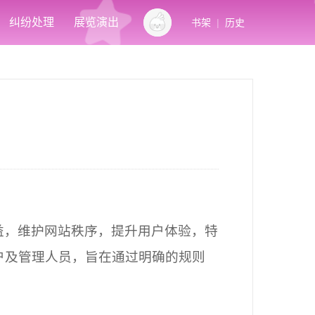
纠纷处理
展览演出
书架
|
历史
益，维护网站秩序，提升用户体验，特
户及管理人员，旨在通过明确的规则