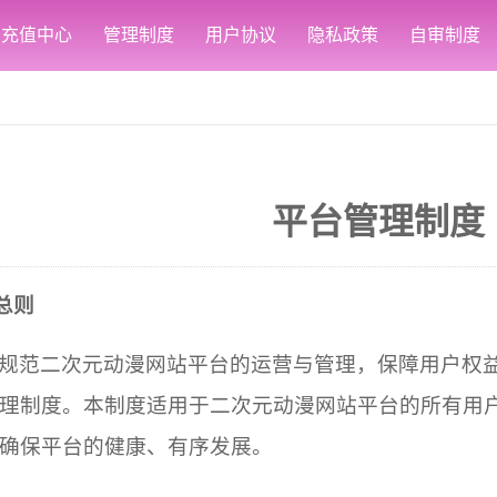
充值中心
管理制度
用户协议
隐私政策
自审制度
平台管理制度
总则
规范
二次元动漫网站平台
的运营与管理，保障用户权
理制度。本制度适用于
二次元动漫网站平台
的所有用
确保平台的健康、有序发展。