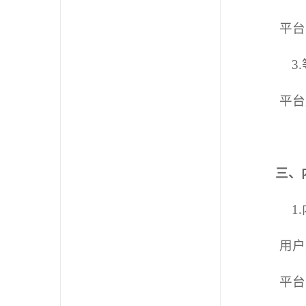
平台
3
平台
三、
1
用户
平台