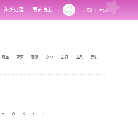
纠纷处理
展览演出
书架
|
历史
吸血
萝莉
御姐
霸总
玄幻
古风
历史
V
W
X
Y
Z