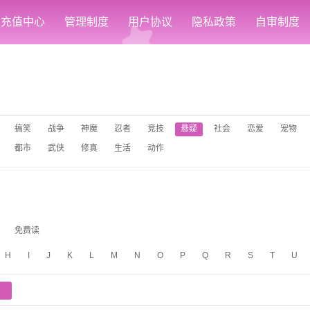
充值中心
管理制度
用户协议
隐私政策
自审制度
搞笑
战争
神魔
忍者
竞技
悬疑
社会
恋爱
宠物
都市
武侠
修真
生活
动作
免费读
H
I
J
K
L
M
N
O
P
Q
R
S
T
U