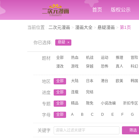
首页
版权公示
当前位置
:
二次元漫画
>
漫画大全
>
悬疑漫画
>
第1页
你已选择:
悬疑
×
题材
全部
热血
机战
运动
推理
冒险
漫改
游戏
穿越
恐怖
真人
科幻
地区
全部
大陆
日本
港台
欧美
韩国
进度
全部
连载
完结
专题
全部
精品
限免
小说改编
折扣专区
字母
全部
A
B
C
D
E
F
G
关键字
筛选